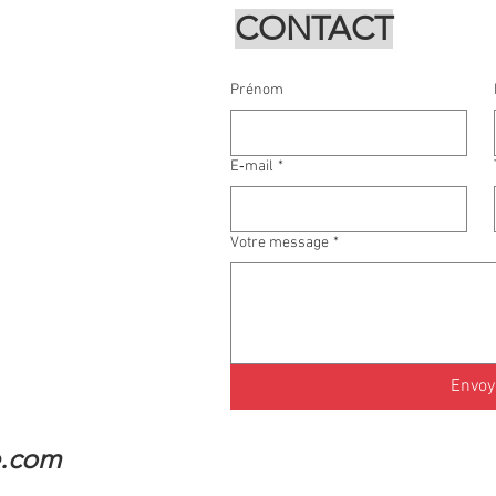
CONTACT
Prénom
E‑mail
*
Votre message
*
Envoy
e.com