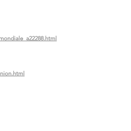
-mondiale_a22288.html
union.html