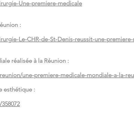
irurgie-Une-premiere-medicale
éunion :
irurgie-Le-CHR-de-St-Denis-reussit-une-premiere
le réalisée à la Réunion :
u/reunion/une-premiere-medicale-mondiale-a-la-re
e esthétique :
e/358072