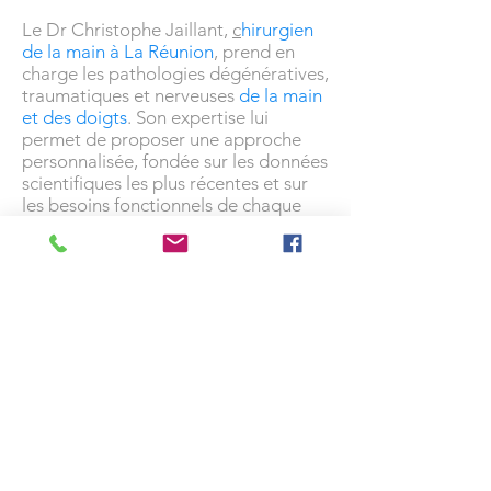
Le Dr Christophe Jaillant,
c
hirurgien
de la main à La Réunion
, prend en
charge les pathologies dégénératives,
traumatiques et nerveuses
de la main
et des doigts
. Son expertise lui
permet de proposer une approche
personnalisée, fondée sur les données
scientifiques les plus récentes et sur
les besoins fonctionnels de chaque
patient.
Lors de la consultation, plusieurs
éléments sont évalués :
l'intensité des douleurs ;
la mobilité de l'articulation concernée
;
les répercussions sur les activités
quotidiennes et professionnelles ;
les résultats des examens d'imagerie ;
les traitements déjà entrepris.