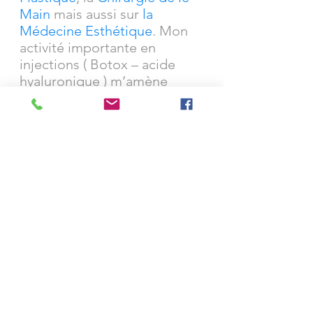
Main
mais aussi sur
la
Médecine Esthétique
. Mon
activité importante en
injections ( Botox – acide
hyaluronique ) m’amène
régulièrement à encadrer des
"workshops" destinés à la
formation d’autres médecins.
Je suis accrédité par la Haute
Autorité de Santé (HAS) dans
une démarche de prise en
charge de qualité et inscrit au
conseil de l’Ordre des
Médecins sous le numéro CO.
Je suis à votre disposition pour
vous apporter mon expertise