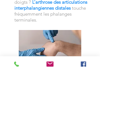
doigts ?
L’arthrose des articulations
interphalangiennes distales
touche
fréquemment les phalanges
terminales.
Boule au poignet, parfois
douloureuse ou gênante ?
Découvrez les symptômes et
traitements du
kyste arthro-synovial
.