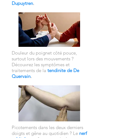
Dupuytren
.
Douleur du poignet côté pouce,
surtout lors des mouvements ?
Découvrez les symptômes et
traitements de la
tendinite de De
Quervain
.
Picotements dans les deux derniers
doigts et gêne au quotidien ? Le
nerf