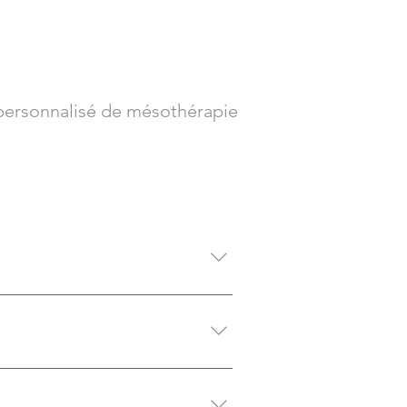
e personnalisé de mésothérapie
olérée.
lumes ou corrige certaines rides.