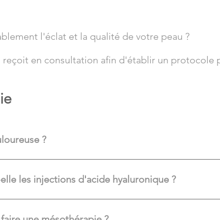
lement l'éclat et la qualité de votre peau ?
s reçoit en consultation afin d'établir un protocol
ie
uloureuse ?
s aiguilles très fines. La gêne est généralement faible et bien t
lle les injections d'acide hyaluronique ?
lité de la peau tandis que l'acide hyaluronique restaure les vo
 faire une mésothérapie ?