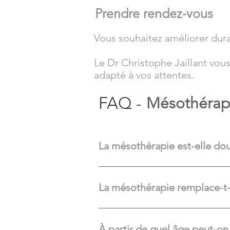
Prendre rendez-vous
Vous souhaitez améliorer durab
Le Dr Christophe Jaillant vou
adapté à vos attentes.
FAQ -
Mésothérap
La mésothérapie est-elle do
Les injections sont réalisées avec de
La mésothérapie remplace-t-e
Non. La mésothérapie améliore la qua
À partir de quel âge peut-on