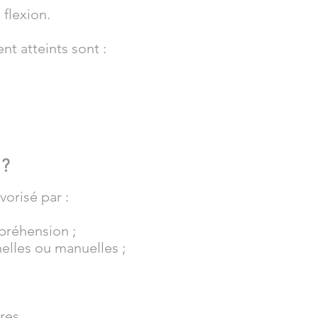
 flexion.
t atteints sont :
 ?
vorisé par :
préhension ;
nelles ou manuelles ;
res.