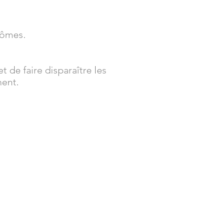
tômes.
t de faire disparaître les
ment.