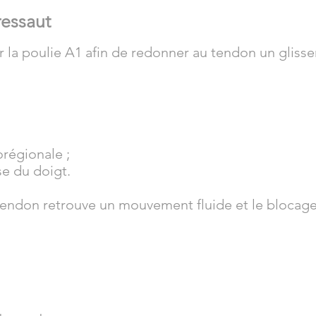
ressaut
ir la poulie A1 afin de redonner au tendon un glis
orégionale ;
se du doigt.
 tendon retrouve un mouvement fluide et le blocage