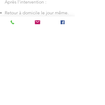
Après l'intervention :
Retour à domicile le jour même.
Mobilisation précoce du coude.
Reprise des activités légères en
quelques jours.
Reprise du travail variable selon
l'activité professionnelle.
L'amélioration des
fourmillements est souvent
rapide, tandis que la
récupération de la force peut
nécessiter plusieurs mois
lorsque la compression était
ancienne.
Résultats attendus