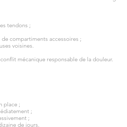
les tendons ;
le de compartiments accessoires ;
uses voisines.
e conflit mécanique responsable de la douleur.
 place ;
médiatement ;
essivement ;
dizaine de jours.