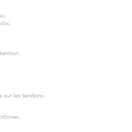
in.
stic.
tention.
s sur les tendons.
mptômes.