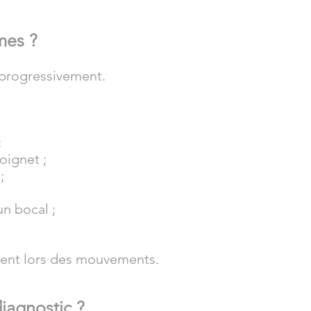
mes ?
progressivement.
;
oignet ;
;
un bocal ;
ment lors des mouvements.
iagnostic ?