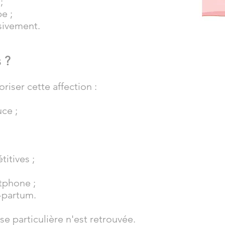
;
e ;
sivement.
 ?
riser cette affection :
ce ;
titives ;
tphone ;
-partum.
e particulière n'est retrouvée.