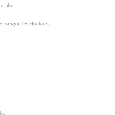
rmale.
ce lorsque les douleurs
le.