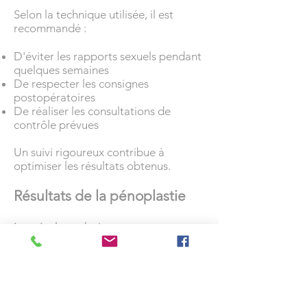
Selon la technique utilisée, il est
recommandé :
D'éviter les rapports sexuels pendant
quelques semaines
De respecter les consignes
postopératoires
De réaliser les consultations de
contrôle prévues
Un suivi rigoureux contribue à
optimiser les résultats obtenus.
Résultats de la pénoplastie
Les résultats deviennent
progressivement définitifs après la
phase de cicatrisation.
L'objectif est d'obtenir :
Une amélioration esthétique naturelle