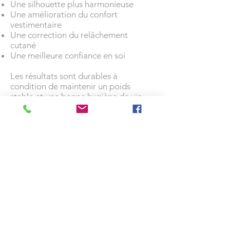
Une silhouette plus harmonieuse
Une amélioration du confort
vestimentaire
Une correction du relâchement
cutané
Une meilleure confiance en soi
Les résultats sont durables à
condition de maintenir un poids
stable et une bonne hygiène de vie.
Peut-on associer une
liposuccion à
l’abdominoplastie ?
Oui. Dans de nombreux cas, une
liposuccion
est associée à
l’abdominoplastie afin de :
Affiner la taille
Améliorer les contours de l’abdomen