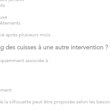
nts
euse
 vêtements
cié après plusieurs mois.
ing des cuisses à une autre intervention ?
réquemment associée à :
sement
e la silhouette peut être proposée selon les besoin