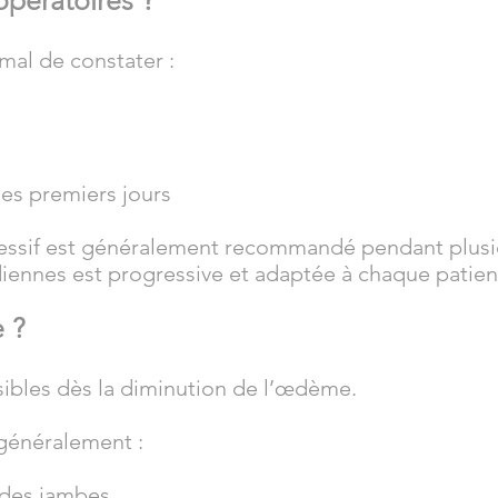
opératoires ?
rmal de constater :
es premiers jours
essif est généralement recommandé pendant plusi
idiennes est progressive et adaptée à chaque patien
e ?
isibles dès la diminution de l’œdème.
 généralement :
 des jambes