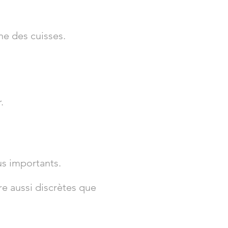
rne des cuisses.
.
us importants.
dre aussi discrètes que